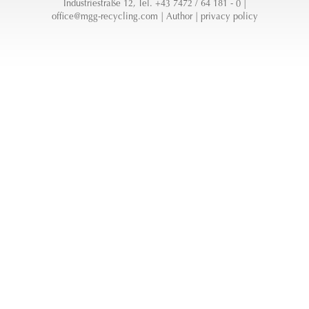
Industriestraße 12, Tel. +43 7472 / 64 181 - 0 |
office@mgg-recycling.com
|
Author
|
privacy policy