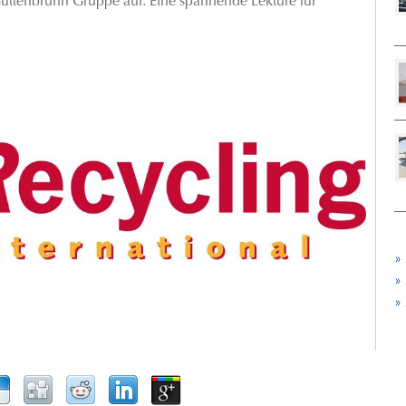
Guttenbrunn Gruppe auf. Eine spannende Lektüre für
»
»
»