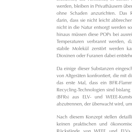
werden, bleiben in Privathäusern über
ohne Schaden anzurichten. Das Ri
darin, dass sie nicht leicht abbreche
nicht in die Natur entsorgt werden so
hinaus müssen diese POPs bei ausr
Temperaturen verbrannt werden, d
stabile Molekül zerstört werden 
Dioxinen oder Furanen dabei entsteh
Da einige dieser Substanzen eingesch
von Altgeräten konfrontiert, die mit 
das erste Mal, dass ein BFR-Flamm
Recycling-Technologien sind bislang 
(BFRs) aus ELV- und WEEE-Kunststo
abzutrennen, der überwacht wird, um
Nach diesem Konzept stellen detaill
keinen praktischen und ökonomisc
Rückstände von WEEE und ELVs 