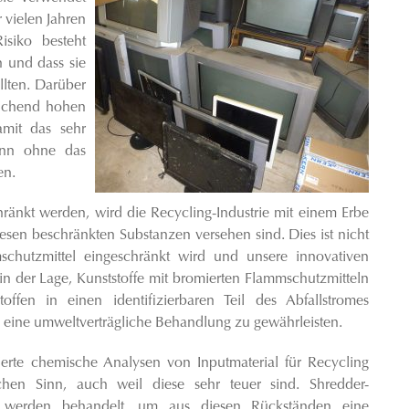
 vielen Jahren
siko besteht
n und dass sie
llten. Darüber
eichend hohen
amit das sehr
kann ohne das
en.
ränkt werden, wird die Recycling-Industrie mit einem Erbe
diesen beschränkten Substanzen versehen sind. Dies ist nicht
schutzmittel eingeschränkt wird und unsere innovativen
in der Lage, Kunststoffe mit bromierten Flammschutzmitteln
ffen in einen identifizierbaren Teil des Abfallstromes
 eine umweltverträgliche Behandlung zu gewährleisten.
ierte chemische Analysen von Inputmaterial für Recycling
hen Sinn, auch weil diese sehr teuer sind. Shredder-
werden behandelt, um aus diesen Rückständen eine