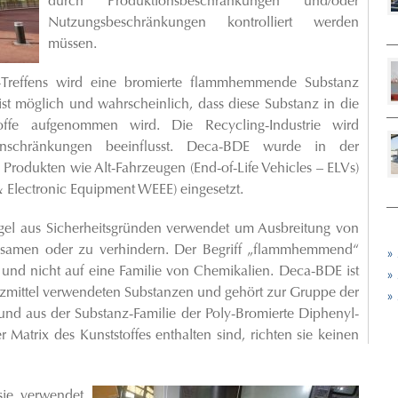
durch Produktionsbeschränkungen und/oder
Nutzungsbeschränkungen kontrolliert werden
müssen.
reffens wird eine bromierte flammhemmende Substanz
st möglich und wahrscheinlich, dass diese Substanz in die
offe aufgenommen wird. Die Recycling-Industrie wird
Einschränkungen beeinflusst. Deca-BDE wurde in der
 Produkten wie Alt-Fahrzeugen (End-of-Life Vehicles – ELVs)
 & Electronic Equipment WEEE) eingesetzt.
gel aus Sicherheitsgründen verwendet um Ausbreitung von
gsamen oder zu verhindern. Der Begriff „flammhemmend“
»
 und nicht auf eine Familie von Chemikalien. Deca-BDE ist
»
tzmittel verwendeten Substanzen und gehört zur Gruppe der
»
und aus der Substanz-Familie der Poly-Bromierte Diphenyl-
 Matrix des Kunststoffes enthalten sind, richten sie keinen
sie verwendet